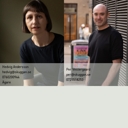
Hedvig Andersson
Per Vestergaard
hedvig@skuggan.se
per@skuggan.se
0760200944
0721518253
Ägare