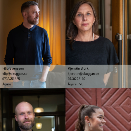
Filip Svensson
Kjerstin Björk
filip@skuggan.se
kjerstin@skuggan.se
0733451625
0760222102
Ägare
Ägare | VD